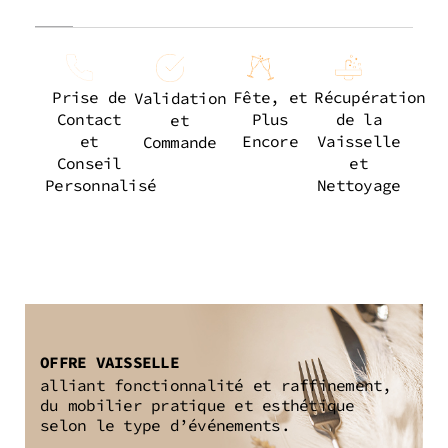
Prise de
Fête, et
Récupération
Validation
Contact
Plus
de la
et
et
Encore
Vaisselle
Commande
Conseil
et
Personnalisé
Nettoyage
OFFRE VAISSELLE
alliant fonctionnalité et raffinement,
du mobilier pratique et esthétique
selon le type d’événements.